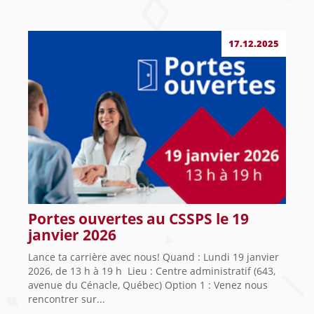
17.12.2025
Portes ouvertes au CSSPS le 19
janvier 2026
Lance ta carrière avec nous! Quand : Lundi 19 janvier
2026, de 13 h à 19 h Lieu : Centre administratif (643,
avenue du Cénacle, Québec) Option 1 : Venez nous
rencontrer sur...