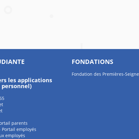
UDIANTE
FONDATIONS
Fondation des Premières-Seigne
ers les applications
e personnel)
65
et
et
ortail parents
 - Portail employés
aux employés