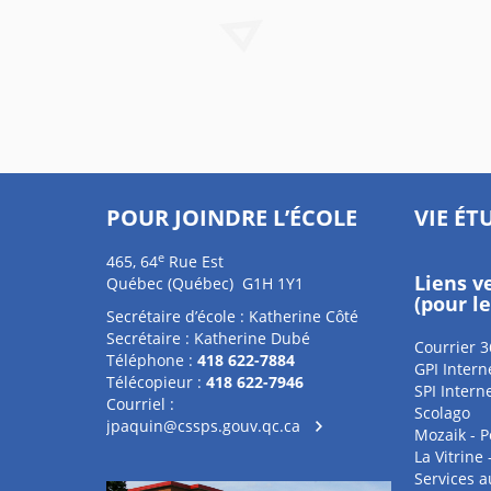
POUR JOINDRE L’ÉCOLE
VIE ÉT
e
465, 64
Rue Est
Liens v
Québec (Québec) G1H 1Y1
(pour l
Secrétaire d’école : Katherine Côté
Secrétaire : Katherine Dubé
Courrier 3
Téléphone :
418 622-7884
GPI Intern
Télécopieur :
418 622-7946
SPI Intern
Courriel :
Scolago
jpaquin@cssps.gouv.qc.ca
Mozaik - P
La Vitrine
Services 